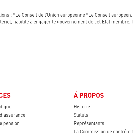
utions : *Le Conseil de l’Union européenne *Le Conseil européen
riel, habilité à engager le gouvernement de cet Etat membre. Il
CES
Á PROPOS
idique
Histoire
 d’assurance
Statuts
te pension
Représentants
La Commission de contrôle f