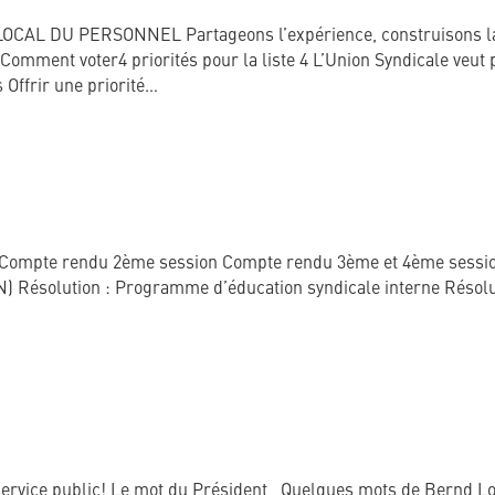
AL DU PERSONNEL Partageons l’expérience, construisons la sol
Comment voter4 priorités pour la liste 4 L’Union Syndicale veut
 Offrir une priorité…
 Compte rendu 2ème session Compte rendu 3ème et 4ème session
) Résolution : Programme d’éducation syndicale interne Résoluti
service public! Le mot du Président Quelques mots de Bernd Lo