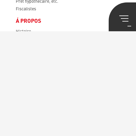
Prêt hypothécaire, etc.
Fiscalistes
Á PROPOS
Histoire
Statuts
Représentants
La Commission de contrôle financier
La Commission des litiges
Assemblée générale
SÉCRETARIAT CENTRAL
La Maison de l’Union Syndicale
Service Public Européen
av. des Gaulois, 36
1040 Bruxelles
Copyright © 2026 – USB – made by
DexVille