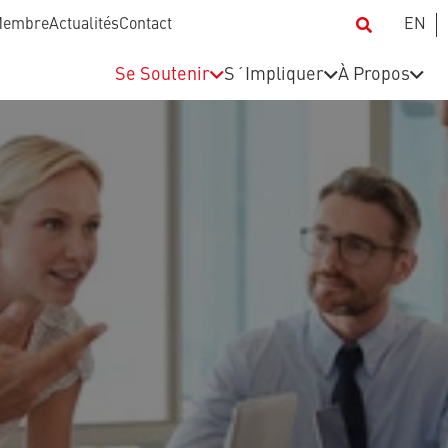
Membre
Actualités
Contact
EN
Se Soutenir
S´Impliquer
À Propos