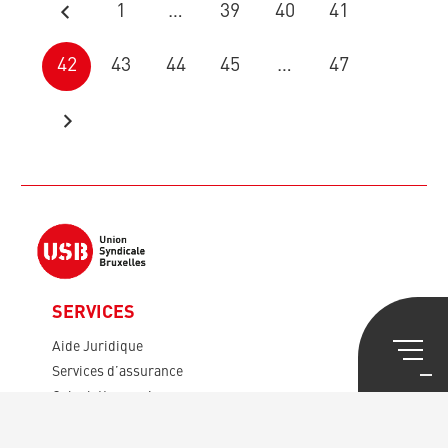
1
…
39
40
41
42
43
44
45
…
47
SERVICES
Aide Juridique
Services d’assurance
Calculette pension
Avocats
Prêt hypothécaire, etc.