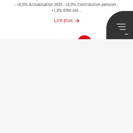
: +0,5% Actualisation 2025 : +3,0% Contribution pension :
+1,0% Effet net…
Lire plus
1
2
3
4
5
6
7
…
47
SERVICES
Aide Juridique