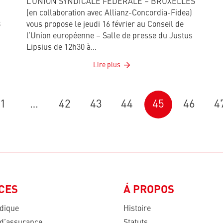
L’UNION SYNDICALE FEDERALE – BRUXELLES
(en collaboration avec Allianz-Concordia-Fidea)
8
vous propose le jeudi 16 février au Conseil de
l’Union européenne – Salle de presse du Justus
Lipsius de 12h30 à…
Lire plus
1
…
42
43
44
45
46
4
CES
Á PROPOS
idique
Histoire