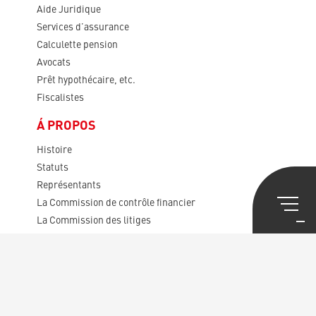
Aide Juridique
Services d’assurance
Calculette pension
Avocats
Prêt hypothécaire, etc.
Fiscalistes
Á PROPOS
Histoire
Statuts
Représentants
La Commission de contrôle financier
La Commission des litiges
Assemblée générale
SÉCRETARIAT CENTRAL
La Maison de l’Union Syndicale
Service Public Européen