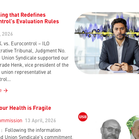
ing that Redefines
trol’s Evaluation Rules
, 2026
K. vs. Eurocontrol – ILO
rative Tribunal, Judgment No.
 Union Syndicale supported our
rade Henk, vice president of the
union representative at
trol…
e
ur Health is Fragile
ommission
13 April, 2026
 Following the information
d Union Syndicale’s commitment,