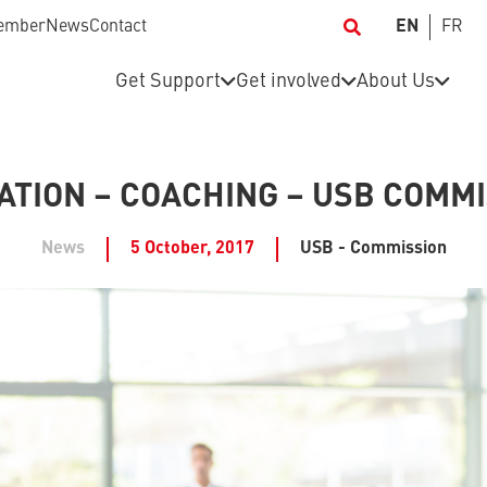
ember
News
Contact
EN
FR
Get Support
Get involved
About Us
TION – COACHING – USB COMM
News
5 October, 2017
USB - Commission