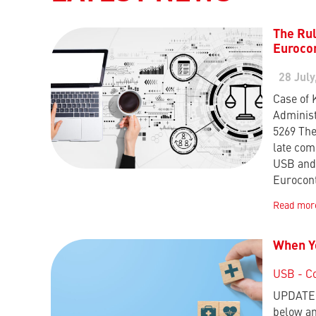
The Rul
Eurocon
28 July
Case of 
Administ
5269 The
late com
USB and 
Eurocon
Read mor
When Yo
USB - C
UPDATE :
below an