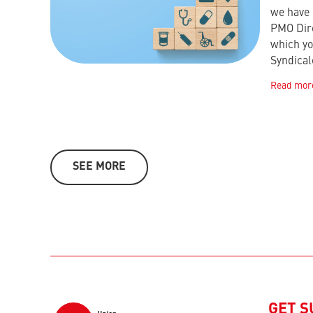
we have 
PMO Dire
which yo
Syndica
Read mor
SEE MORE
GET 